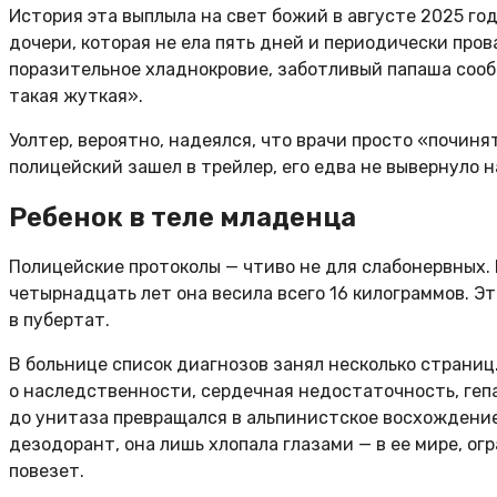
История эта выплыла на свет божий в августе 2025 год
дочери, которая не ела пять дней и периодически пров
поразительное хладнокровие, заботливый папаша сообщи
такая жуткая».
Уолтер, вероятно, надеялся, что врачи просто «починя
полицейский зашел в трейлер, его едва не вывернуло 
Ребенок в теле младенца
Полицейские протоколы — чтиво не для слабонервных. К
четырнадцать лет она весила всего 16 килограммов. Э
в пубертат.
В больнице список диагнозов занял несколько страниц
о наследственности, сердечная недостаточность, гепа
до унитаза превращался в альпинистское восхождение: 
дезодорант, она лишь хлопала глазами — в ее мире, о
повезет.