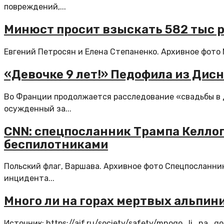
повреждений,...
Минюст просит взыскать 582 тыс р
Евгений Петросян и Елена Степаненко. Архивное фото
«Девочке 9 лет!» Педофила из Дис
Во Франции продолжается расследование «свадьбы в 
осужденный за...
CNN: спецпосланник Трампа Келлог
беспилотниками
Польский флаг, Варшава. Архивное фото Cпецпосланни
инцидента...
Много ли на горах мертвых альпин
Источник: https://aif.ru/society/safety/mnogo_li_na_g