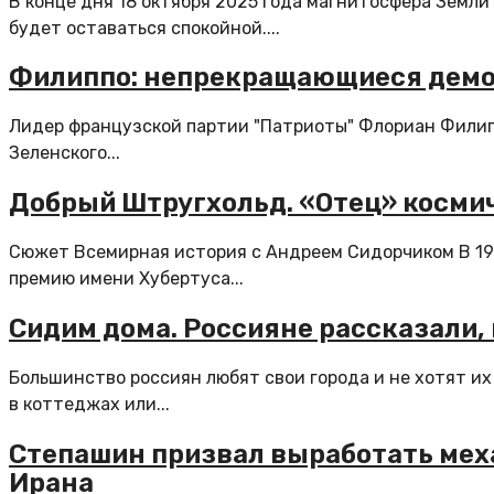
В конце дня 18 октября 2025 года магнитосфера Земл
будет оставаться спокойной....
Филиппо: непрекращающиеся демон
Лидер французской партии "Патриоты" Флориан Филип
Зеленского...
Добрый Штругхольд. «Отец» косми
Сюжет Всемирная история с Андреем Сидорчиком В 19
премию имени Хубертуса...
Сидим дома. Россияне рассказали
Большинство россиян любят свои города и не хотят и
в коттеджах или...
Степашин призвал выработать мех
Ирана