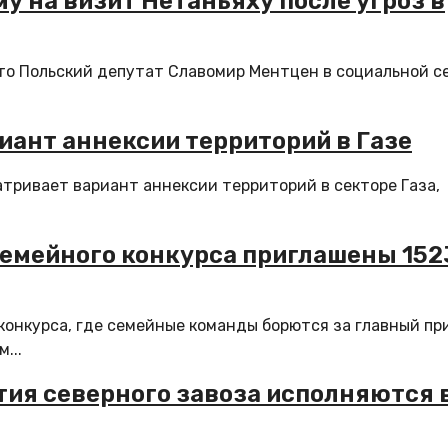
у на визит Нетаньяху после угроз в
то Польский депутат Славомир Ментцен в социальной с
иант аннексии территорий в Газе
ривает вариант аннексии территорий в секторе Газа,
семейного конкурса приглашены 152
конкурса, где семейные команды борются за главный пр
...
тия северного завоза исполняются 