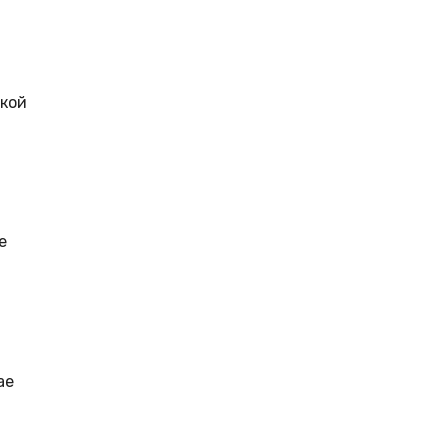
ской
е
ае