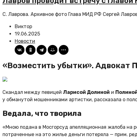
Лавров проводит встречу с главой
С. Лаврова. Архивное фото Глава МИД РФ Сергей Лавров
Виктор
19.06.2025
Новости
«Возместить убытки». Адвокат 
Скандал между певицей
Ларисой Долиной
и
Полиной
у обманутой мошенниками артистки, рассказала о полож
Ведала, что творила
«Мною подана в Мосгорсуд апелляционная жалоба на р
потраченные на это жилье деньги потеряла — прим. ре