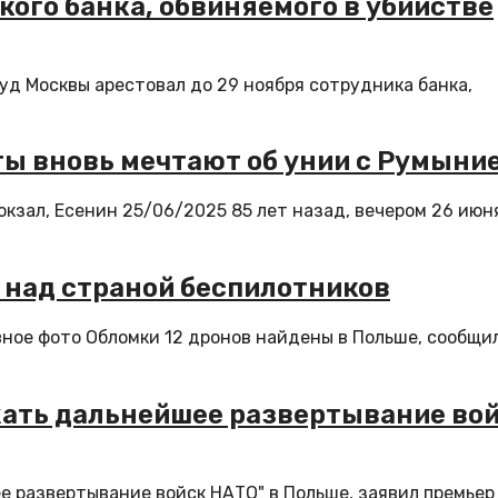
кого банка, обвиняемого в убийстве
уд Москвы арестовал до 29 ноября сотрудника банка,
ты вновь мечтают об унии с Румыни
кзал, Есенин 25/06/2025 85 лет назад, вечером 26 июн
 над страной беспилотников
вное фото Обломки 12 дронов найдены в Польше, сообщи
жать дальнейшее развертывание во
 развертывание войск НАТО" в Польше, заявил премьер