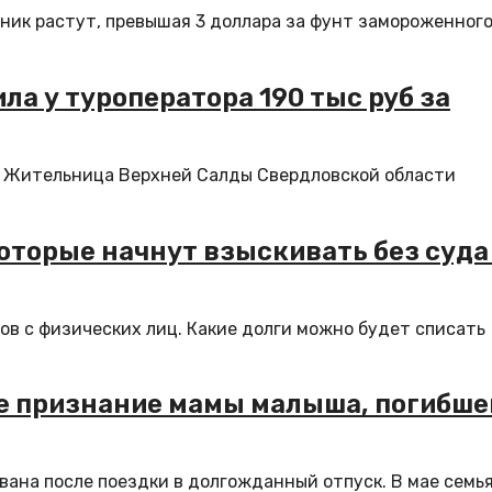
ьник растут, превышая 3 доллара за фунт замороженног
а у туроператора 190 тыс руб за
о Жительница Верхней Салды Свердловской области
оторые начнут взыскивать без суда 
гов с физических лиц. Какие долги можно будет списать
е признание мамы малыша, погибше
вана после поездки в долгожданный отпуск. В мае семь