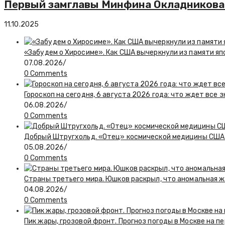
Первый замглавы Минфина Окладникова 
11.10.2025
«Забудем о Хиросиме». Как США вычеркнули из памяти я
07.08.2026
/
0 Comments
Гороскоп на сегодня, 6 августа 2026 года: что ждет все 
06.08.2026
/
0 Comments
Добрый Штругхольд. «Отец» космической медицины США
05.08.2026
/
0 Comments
Страны третьего мира. Юшков раскрыл, что аномальная ж
04.08.2026
/
0 Comments
Пик жары, грозовой фронт. Прогноз погоды в Москве на 