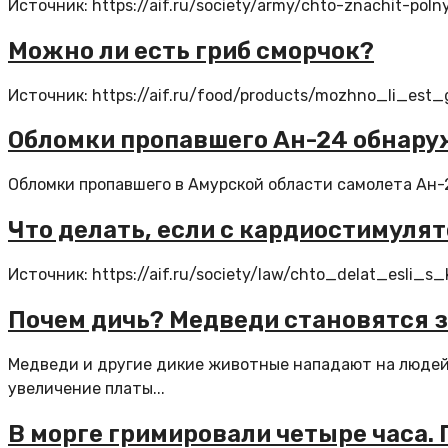
Источник: https://aif.ru/society/army/chto-znachit-poln
Можно ли есть гриб сморчок?
Источник: https://aif.ru/food/products/mozhno_li_est
Обломки пропавшего Ан-24 обнаруж
Обломки пропавшего в Амурской области самолета Ан-2
Что делать, если с кардиостимуля
Источник: https://aif.ru/society/law/chto_delat_esli_
Почем дичь? Медведи становятся
Медведи и другие дикие животные нападают на людей 
увеличение платы...
В морге гримировали четыре часа.