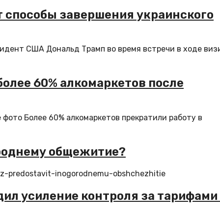
ят способы завершения украинского
идент США Дональд Трамп во время встречи в ходе виз
более 60% алкомаркетов после
 фото Более 60% алкомаркетов прекратили работу в
ороднему общежитие?
vuz-predostavit-inogorodnemu-obshchezhitie
дил усиление контроля за тарифами