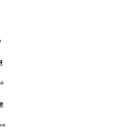
и
я
ей
е
 не