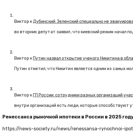
Виктор к
Дубинский: Зеленский специально не эвакуиров
во вторник депутат заявил, что киевский режим начал п
Виктор к
Путин назвал открытие ученого Никитина в обл
Путин отметил, что Никитин является одним из самых мо
Виктор к
ГП России: сотрудники разных организаций уча
внутри организаций есть люди, которые способствуют у
Ренессанса рыночной ипотеки в России в 2025 год
https://news-society.ru/news/renessansa-rynochnoi-ipot