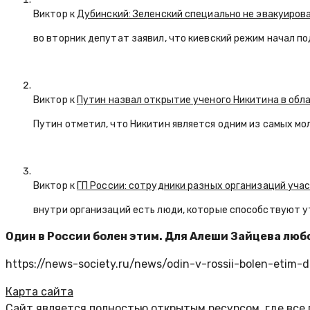
Виктор к
Дубинский: Зеленский специально не эвакуиров
во вторник депутат заявил, что киевский режим начал п
Виктор к
Путин назвал открытие ученого Никитина в обл
Путин отметил, что Никитин является одним из самых мо
Виктор к
ГП России: сотрудники разных организаций уча
внутри организаций есть люди, которые способствуют у
Один в России болен этим. Для Алеши Зайцева люб
https://news-society.ru/news/odin-v-rossii-bolen-etim-d
Карта сайта
Сайт является полностью открытым ресурсом, где все