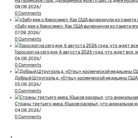
Материнское горе. Дельфиниха Фрэггл шесть дней носил
08.08.2026
/
0 Comments
«Забудем о Хиросиме». Как США вычеркнули из памяти я
07.08.2026
/
0 Comments
Гороскоп на сегодня, 6 августа 2026 года: что ждет все 
06.08.2026
/
0 Comments
Добрый Штругхольд. «Отец» космической медицины США
05.08.2026
/
0 Comments
Страны третьего мира. Юшков раскрыл, что аномальная ж
04.08.2026
/
0 Comments