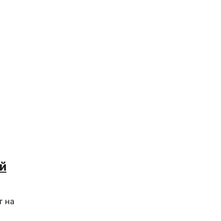
й
т на