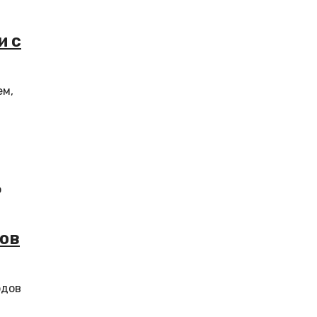
и с
ем,
о
дов
рдов