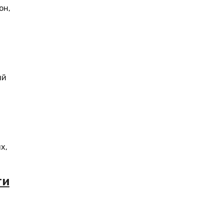
он,
ий
х,
ти