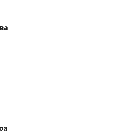
тва
ра