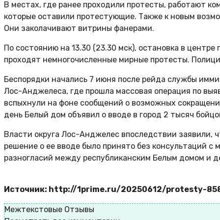
В местах, где ранее проходили протесты, работают к
которые оставили протестующие. Также к новым возмо
Они заколачивают витрины фанерами.
По состоянию на 13.30 (23.30 мск), остановка в центр
проходят немногочисленные мирные протесты. Полици
Беспорядки начались 7 июня после рейда службы имми
Лос-Анджелеса, где прошла массовая операция по вы
вспыхнули на фоне сообщений о возможных сокращен
день Белый дом объявил о вводе в город 2 тысяч бойц
Власти округа Лос-Анджелес впоследствии заявили, ч
решение о ее вводе было принято без консультаций с
разногласий между республиканским Белым домом и д
Источник: http://1prime.ru/20250612/protesty-8
Межтекстовые Отзывы