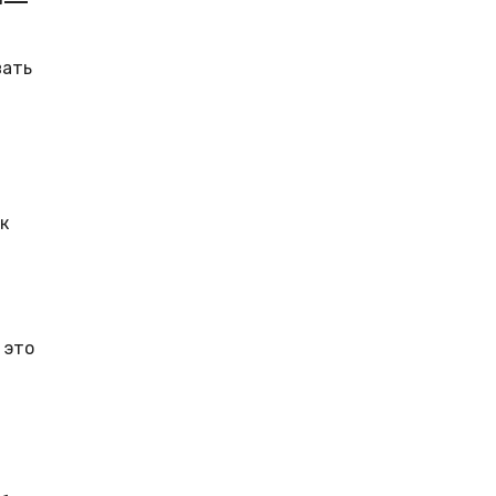
вать
к
 это