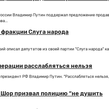
России Владимир Путин поддержал предложение прода
а...
 фракции Слуга народа
й описал депутатов из своей партии "Слуга народа" ка
операции расслабляться нельзя
 президент РФ Владимир Путин. "Расслабляться нельзя,
 Шор призвал полицию “не душить