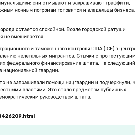
оммунальщики: они отмывают и закрашивают граффити,
жным ночным погромам готовятся и владельцы бизнеса.
е города остается спокойной. Возле городской ратуши
я не вмешивается.
грационного и таможенного контроля США (ICE) в центр
явлению нелегальных мигрантов. Стычки с протестующи
иях федерального финансирования штата. На следующи
ов национальной гвардии.
то не запрашивали помощи нацгвардии и подчеркнули, 
 местными властями. Это стало предметом публичных
емократическим руководством штата.
58426209.html