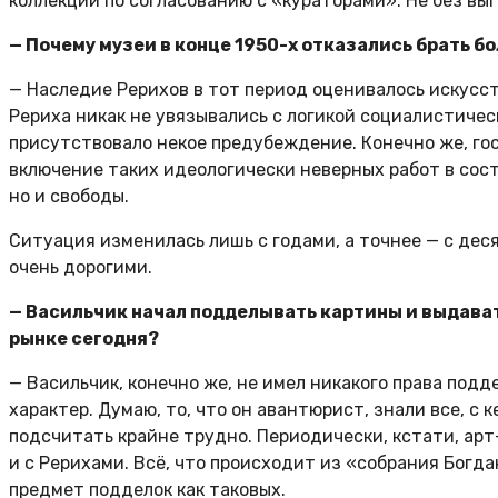
коллекции по согласованию с «кураторами». Не без выг
— Почему музеи в конце 1950-х отказались брать б
— Наследие Рерихов в тот период оценивалось искус
Рериха никак не увязывались с логикой социалистичес
присутствовало некое предубеждение. Конечно же, го
включение таких идеологически неверных работ в сост
но и свободы.
Ситуация изменилась лишь с годами, а точнее — с дес
очень дорогими.
— Васильчик начал подделывать картины и выдават
рынке сегодня?
— Васильчик, конечно же, не имел никакого права под
характер. Думаю, то, что он авантюрист, знали все, с
подсчитать крайне трудно. Периодически, кстати, ар
и с Рерихами. Всё, что происходит из «собрания Богд
предмет подделок как таковых.