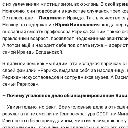
с их увлечением мистицизмом, всю жизнь. В своё врем
Монголию, они подобрали в качестве служанок трёх кр
Осталось две —
Людмила
и Ираида. Так, в качестве сл
Москву на содержание
Юрий Николаевич
, когда вер
внезапная смерть профессора Рериха. За ним также с
преклонный возраст, проявляет недюжинные авантюри
А потом ещё и находит себе под стать мужа — афериста
самой Ираиды Богдановой.
В дальнейшем, как мы видим, эта «сладкая парочка» с
своей фамилии «Рерих», выдавая себя за наследницу, к
Рериха» искусствоведов и сотрудников музея. А Васил
семьи Рерихов».
— Почему уголовное дело об инсценированном Васи
— Удивительно, но факт. Все уголовные дела в отноше
результата не смогли ни Генпрокуратура СССР, ни Мин
Или всё это было причудливым, мистическим, как всё у
ответили суды, где я лично и адвокаты нашего агентс