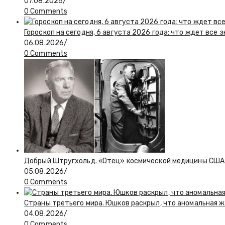
07.08.2026
/
0 Comments
Гороскоп на сегодня, 6 августа 2026 года: что ждет все 
06.08.2026
/
0 Comments
Добрый Штругхольд. «Отец» космической медицины США
05.08.2026
/
0 Comments
Страны третьего мира. Юшков раскрыл, что аномальная ж
04.08.2026
/
0 Comments