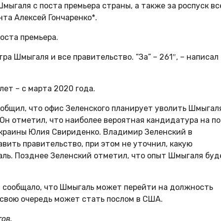
мыгаля с поста премьера страны, а также за роспуск вс
та Алексей Гончаренко*.
оста премьера.
а Шмыгаля и все правительство. “За” – 261″, – написал
ет – с марта 2020 года.
общил, что офис Зеленского планирует уволить Шмыгал
 Он отметил, что наиболее вероятная кандидатура на п
Украины Юлия Свириденко. Владимир Зеленский в
вить правительство, при этом не уточнил, какую
ь. Позднее Зеленский отметил, что опыт Шмыгаля буд
и сообщало, что Шмыгаль может перейти на должность
 свою очередь может стать послом в США.
ов.