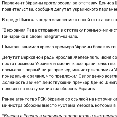
Парламент Украины проголосовал за отставку Дениса Ш
правительства, сообщил депутат украинского парламен
В среду Шмыгаль подал заявление о своей отставке с п
“Верховная Рада отправила в отставку премьер-министр
Гончаренко в своем Telegram-канале.
Шмыгаль занимал кресло премьера Украины более пяти л
Депутат Верховной рады Ярослав Железняк 16 июня со
поста премьера Украины и сменить всё правительство.
премьера – первый вице-премьер, министр экономики 
понедельник заявил, что предложил Свириденко возгла
должность займет действующий премьер Денис Шмыгал
полезен на посту министра обороны Украины.
Ранее агентство РБК-Украина со ссылкой на источник
министра обороны вместо Рустема Умерова, который в
*
Внесен в России в перечень террористов и экстремист