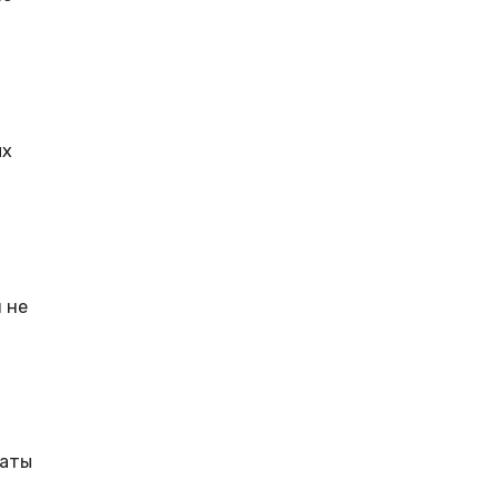
ых
 не
таты