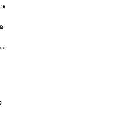
га
е
 не
к